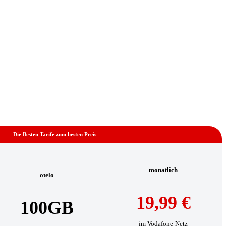
Die Besten Tarife zum besten Preis
monatlich
otelo
19,99 €
100GB
im Vodafone-Netz