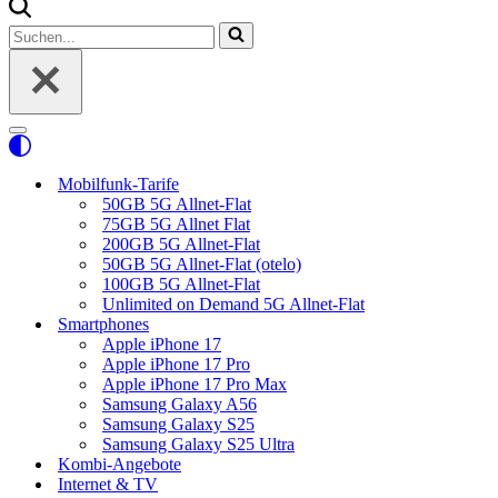
Suchen
nach …
Navigationsmenü
Mobilfunk-Tarife
50GB 5G Allnet-Flat
75GB 5G Allnet Flat
200GB 5G Allnet-Flat
50GB 5G Allnet-Flat (otelo)
100GB 5G Allnet-Flat
Unlimited on Demand 5G Allnet-Flat
Smartphones
Apple iPhone 17
Apple iPhone 17 Pro
Apple iPhone 17 Pro Max
Samsung Galaxy A56
Samsung Galaxy S25
Samsung Galaxy S25 Ultra
Kombi-Angebote
Internet & TV