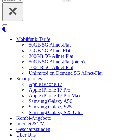
nach …
Navigationsmenü
Mobilfunk-Tarife
50GB 5G Allnet-Flat
75GB 5G Allnet Flat
200GB 5G Allnet-Flat
50GB 5G Allnet-Flat (otelo)
100GB 5G Allnet-Flat
Unlimited on Demand 5G Allnet-Flat
Smartphones
Apple iPhone 17
Apple iPhone 17 Pro
Apple iPhone 17 Pro Max
Samsung Galaxy A56
Samsung Galaxy S25
Samsung Galaxy S25 Ultra
Kombi-Angebote
Internet & TV
Geschäftskunden
Über Uns